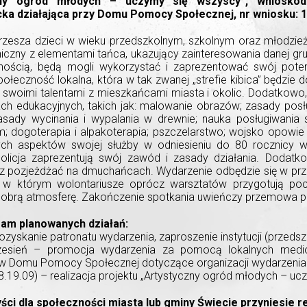
zny ogród młodych – uczymy się wszyscy”, wnioskod
cka działająca przy Domu Pomocy Społecznej, nr wniosku: 
zrzesza dzieci w wieku przedszkolnym, szkolnym oraz młodzie
iczny z elementami tańca, ukazujący zainteresowania danej gr
nością, będą mogli wykorzystać i zaprezentować swój poten
społeczność lokalna, która w tak zwanej „strefie kibica” będzi
ię swoimi talentami z mieszkańcami miasta i okolic. Dodatkow
ch edukacyjnych, takich jak: malowanie obrazów; zasady pos
sady wycinania i wypalania w drewnie; nauka posługiwania s
; dogoterapia i alpakoterapia; pszczelarstwo; wojsko opowie
ych aspektów swojej służby w odniesieniu do 80 rocznicy w
policja zaprezentują swój zawód i zasady działania. Dodat
az pozjeżdżać na dmuchańcach. Wydarzenie odbędzie się w p
, w którym wolontariusze oprócz warsztatów przygotują poc
obrą atmosferę. Zakończenie spotkania uwieńczy przemowa p
m planowanych działań:
pozyskanie patronatu wydarzenia, zaproszenie instytucji (przeds
rzesień – promocja wydarzenia za pomocą lokalnych medió
w Domu Pomocy Społecznej dotyczące organizacji wydarzenia
8.19.09) – realizacja projektu „Artystyczny ogród młodych – uc
ści dla społeczności miasta lub gminy Świecie przyniesie re