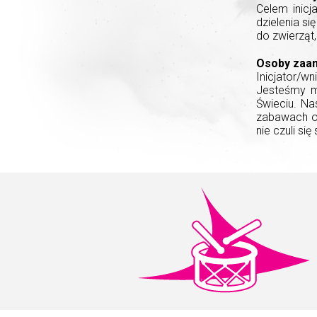
Celem inicj
dzielenia s
do zwierząt,
Osoby zaan
Inicjator/w
Jesteśmy m
Świeciu. Na
zabawach ok
nie czuli si