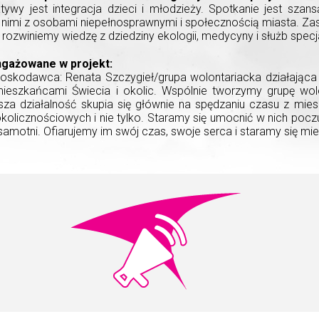
atywy jest integracja dzieci i młodzieży. Spotkanie jest szan
ię nimi z osobami niepełnosprawnymi i społecznością miasta. 
 rozwiniemy wiedzę z dziedziny ekologii, medycyny i służb specj
gażowane w projekt:
nioskodawca: Renata Szczygieł/grupa wolontariacka działają
ieszkańcami Świecia i okolic. Wspólnie tworzymy grupę wol
sza działalność skupia się głównie na spędzaniu czasu z mi
olicznościowych i nie tylko. Staramy się umocnić w nich pocz
ę samotni. Ofiarujemy im swój czas, swoje serca i staramy się mieć