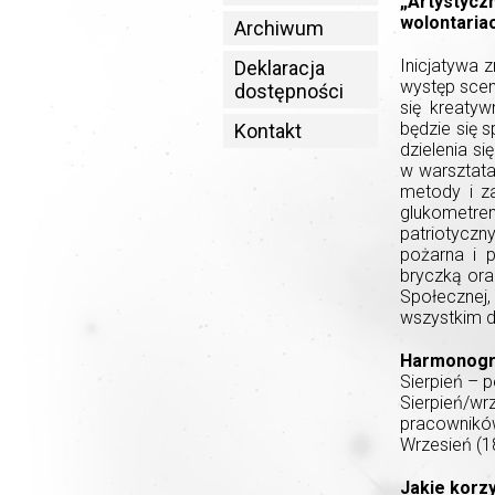
„Artystyc
wolontaria
Archiwum
Inicjatywa 
Deklaracja
występ scen
dostępności
się kreatyw
będzie się 
Kontakt
dzielenia s
w warsztata
metody i za
glukometrem
patriotyczn
pożarna i 
bryczką or
Społecznej
wszystkim d
Harmonogra
Sierpień – 
Sierpień/w
pracownikó
Wrzesień (1
Jakie korzy