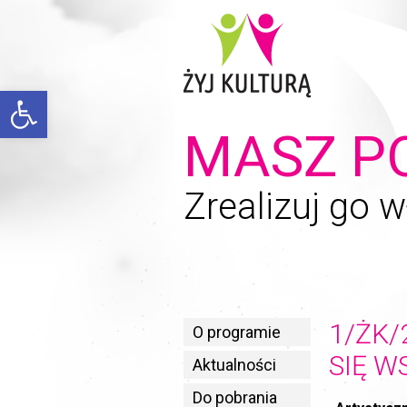
Open toolbar
MASZ P
Zrealizuj go w
1/ŻK/
O programie
SIĘ W
Aktualności
Do pobrania