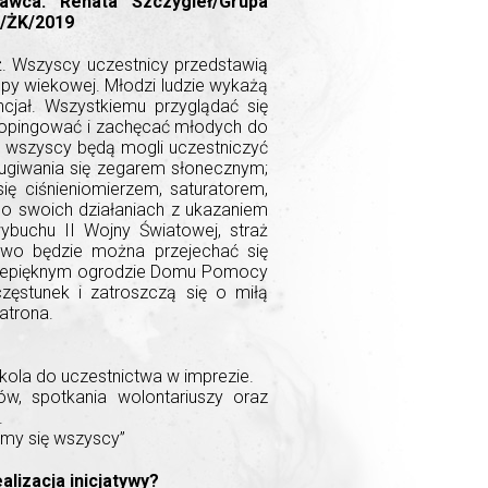
awca: Renata Szczygieł/Grupa
1/ŻK/2019
ż. Wszyscy uczestnicy przedstawią
upy wiekowej. Młodzi ludzie wykażą
cjał. Wszystkiemu przyglądać się
e dopingować i zachęcać młodych do
o, wszyscy będą mogli uczestniczyć
ługiwania się zegarem słonecznym;
ię ciśnieniomierzem, saturatorem,
 o swoich działaniach z ukazaniem
ybuchu II Wojny Światowej, straż
kowo będzie można przejechać się
rzepięknym ogrodzie Domu Pomocy
zęstunek i zatroszczą się o miłą
atrona.
zkola do uczestnictwa w imprezie.
w, spotkania wolontariuszy oraz
.
zmy się wszyscy”
alizacja inicjatywy?