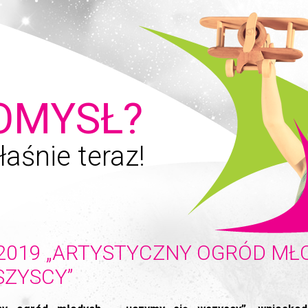
OMYSŁ?
łaśnie teraz!
2019 „ARTYSTYCZNY OGRÓD MŁ
SZYSCY”