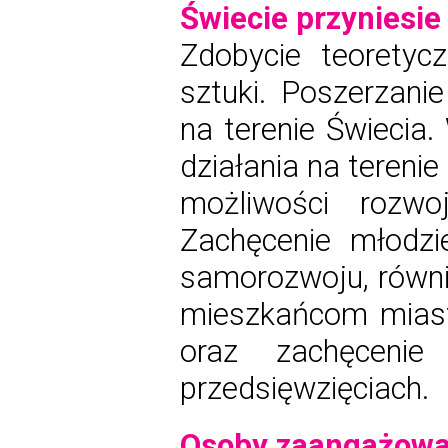
Świecie przyniesie 
Zdobycie teoretycz
sztuki. Poszerzani
na terenie Świecia
działania na tereni
możliwości rozwo
Zachęcenie młodzi
samorozwoju, równi
mieszkańcom miast
oraz zachęceni
przedsięwzięciach.
Osoby zaangażowan