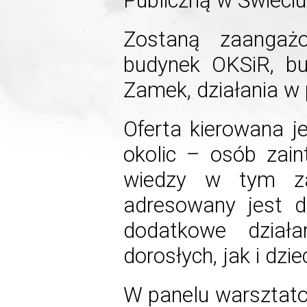
Publiczną w Świeciu
Zostaną zaangażo
budynek OKSiR, bud
Zamek, działania w 
Oferta kierowana j
okolic – osób zai
wiedzy w tym za
adresowany jest d
dodatkowe dział
dorosłych, jak i dziec
W panelu warsztato