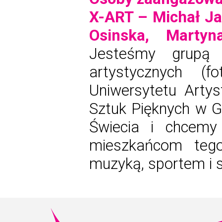
X-ART –
Michał Ja
Osinska,
Martyn
Jesteśmy grupą 
artystycznych (fo
Uniwersytetu Arty
Sztuk Pięknych w 
Świecia i chcemy
mieszkańcom tego
muzyką, sportem i 