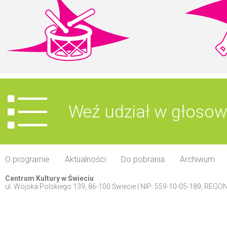
Weź udział w głosowa
O programie
Aktualności
Do pobrania
Archiwum
Centrum Kultury w Świeciu
ul. Wojska Polskiego 139, 86-100 Świecie | NIP: 559-10-05-189, REG