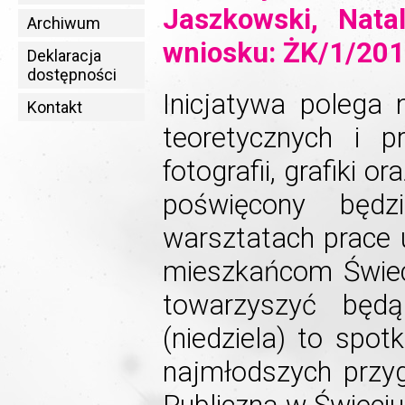
Jaszkowski, Nata
Archiwum
wniosku: ŻK/1/20
Deklaracja
dostępności
Inicjatywa polega 
Kontakt
teoretycznych i p
fotografii, grafiki 
poświęcony będz
warsztatach prace
mieszkańcom Świec
towarzyszyć będą
(niedziela) to spot
najmłodszych przy