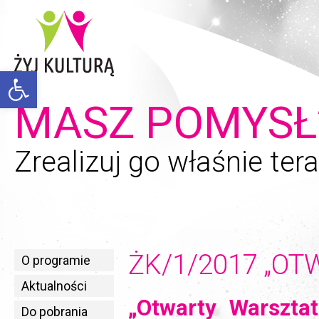
Open toolbar
MASZ POMYSŁ
Zrealizuj go właśnie tera
ŻK/1/2017 „O
O programie
Aktualności
„Otwarty Warszta
Do pobrania